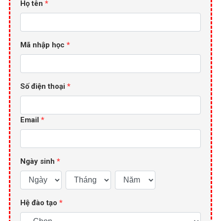
Họ tên
*
Mã nhập học
*
Số điện thoại
*
Email
*
Ngày sinh
*
Hệ đào tạo
*