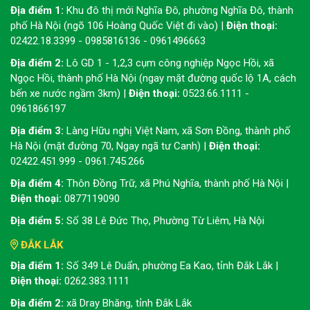
Địa điểm 1:
Khu đô thị mới Nghĩa Đô, phường Nghĩa Đô, thành
phố Hà Nội (ngõ 106 Hoàng Quốc Việt đi vào) |
Điện thoại:
02422.18.3399 - 0985816136 - 0961496663
Địa điểm 2:
Lô GD 1 - 1,2,3 cụm công nghiệp Ngọc Hồi, xã
Ngọc Hồi, thành phố Hà Nội (ngay mặt đường quốc lộ 1A, cách
bến xe nước ngầm 3km) |
Điện thoại:
0523.66.1111 -
0961866197
Địa điểm 3:
Làng Hữu nghị Việt Nam, xã Sơn Đồng, thành phố
Hà Nội (mặt đường 70, Ngay ngã tư Canh) |
Điện thoại:
02422.451.999 - 0961.745.266
Địa điểm 4:
Thôn Đồng Trữ, xã Phú Nghĩa, thành phố Hà Nội |
Điện thoại:
0877119090
Địa điểm 5:
Số 38 Lê Đức Thọ, Phường Từ Liêm, Hà Nội
ĐẮK LẮK
Địa điểm 1:
Số 349 Lê Duẩn, phường Ea Kao, tỉnh Đắk Lắk |
Điện thoại:
0262.383.1111
Địa điểm 2:
xã Dray Bhăng, tỉnh Đắk Lắk