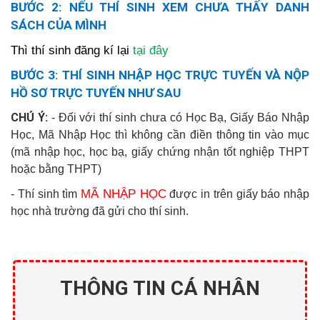
BƯỚC 2:
NẾU THÍ SINH XEM CHƯA THẤY DANH
SÁCH CỦA MÌNH
Thì thí sinh đăng kí lại
tại đây
BƯỚC 3: THÍ SINH NHẬP HỌC TRỰC TUYẾN VÀ NỘP
HỒ SƠ TRỰC TUYẾN NHƯ SAU
CHÚ Ý:
- Đối với thí sinh chưa có Học Bạ, Giấy Báo Nhập
Học, Mã Nhập Học thì không cần điền thông tin vào mục
(mã nhập học, học bạ, giấy chứng nhận tốt nghiệp THPT
hoặc bằng THPT)
MÃ NHẬP HỌC
- Thí sinh tìm
được in trên giấy báo nhập
học nhà trường đã gửi cho thí sinh.
THÔNG TIN CÁ NHÂN