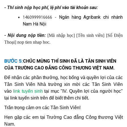
- Thí sinh nộp học phí, lệ phí vào tài khoản sau:
Ngân hàng Agribank chi nhánh
1460999916666 -
Nam Hà Nội
- Nội dung nộp tiền:
[Mã nhập học]
[Tên sinh viên] [Số Điện
Thoại] nop tien nhap hoc.
BƯỚC 5:
CHÚC MỪNG THÍ SINH ĐÃ LÀ TÂN SINH VIÊN
CỦA TRƯỜNG CAO ĐẲNG CÔNG THƯƠNG VIỆT NAM.
Để nhận các phần thưởng, học bổng và quyền lợi của các
Tân Sinh Viên Nhà trường xin mời các Tân Sinh Viên
vào
link tuyển sinh
tại mục "IV. Quyền lợi của người học"
tại link tuyển sinh trên để biết thêm chi tiết.
Trân trọng cảm ơn các Tân Sinh Viên!
Hẹn gặp các em tại Trường Cao đẳng Công thương Việt
Nam.