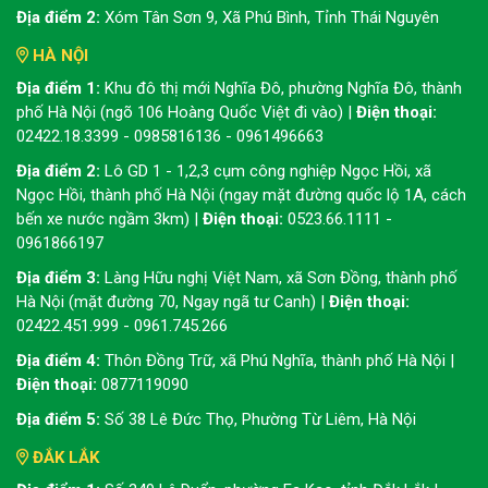
Địa điểm 2:
Xóm Tân Sơn 9, Xã Phú Bình, Tỉnh Thái Nguyên
HÀ NỘI
Địa điểm 1:
Khu đô thị mới Nghĩa Đô, phường Nghĩa Đô, thành
phố Hà Nội (ngõ 106 Hoàng Quốc Việt đi vào) |
Điện thoại:
02422.18.3399 - 0985816136 - 0961496663
Địa điểm 2:
Lô GD 1 - 1,2,3 cụm công nghiệp Ngọc Hồi, xã
Ngọc Hồi, thành phố Hà Nội (ngay mặt đường quốc lộ 1A, cách
bến xe nước ngầm 3km) |
Điện thoại:
0523.66.1111 -
0961866197
Địa điểm 3:
Làng Hữu nghị Việt Nam, xã Sơn Đồng, thành phố
Hà Nội (mặt đường 70, Ngay ngã tư Canh) |
Điện thoại:
02422.451.999 - 0961.745.266
Địa điểm 4:
Thôn Đồng Trữ, xã Phú Nghĩa, thành phố Hà Nội |
Điện thoại:
0877119090
Địa điểm 5:
Số 38 Lê Đức Thọ, Phường Từ Liêm, Hà Nội
ĐẮK LẮK