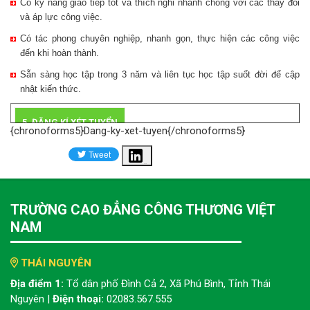
Có kỹ năng giao tiếp tốt và thích nghi nhanh chóng với các thay đổi
và áp lực công việc.
Có tác phong chuyên nghiệp, nhanh gọn, thực hiện các công việc
đến khi hoàn thành.
Sẵn sàng học tập trong 3 năm và liên tục học tập suốt đời để cập
nhật kiến thức.
5. ĐĂNG KÍ XÉT TUYỂN
{chronoforms5}Dang-ky-xet-tuyen{/chronoforms5}
Share
TRƯỜNG CAO ĐẲNG CÔNG THƯƠNG VIỆT
NAM
THÁI NGUYÊN
Địa điểm 1:
Tổ dân phố Đình Cả 2, Xã Phú Bình, Tỉnh Thái
Nguyên |
Điện thoại:
02083.567.555