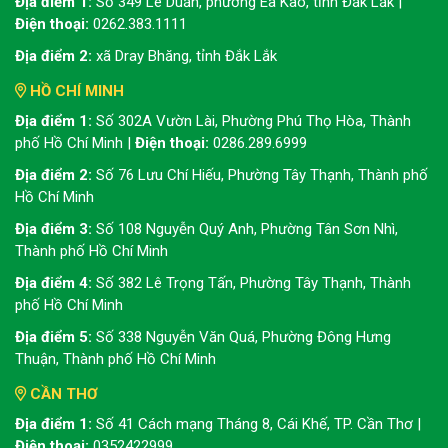
Địa điểm 1:
Số 349 Lê Duẩn, phường Ea Kao, tỉnh Đắk Lắk |
Điện thoại:
0262.383.1111
Địa điểm 2:
xã Dray Bhăng, tỉnh Đắk Lắk
HỒ CHÍ MINH
Địa điểm 1:
Số 302A Vườn Lài, Phường Phú Thọ Hòa, Thành
phố Hồ Chí Minh |
Điện thoại:
0286.289.6999
Địa điểm 2:
Số 76 Lưu Chí Hiếu, Phường Tây Thạnh, Thành phố
Hồ Chí Minh
Địa điểm 3:
Số 108 Nguyễn Quý Anh, Phường Tân Sơn Nhì,
Thành phố Hồ Chí Minh
Địa điểm 4:
Số 382 Lê Trọng Tấn, Phường Tây Thạnh, Thành
phố Hồ Chí Minh
Địa điểm 5:
Số 338 Nguyễn Văn Quá, Phường Đông Hưng
Thuận, Thành phố Hồ Chí Minh
CẦN THƠ
Địa điểm 1:
Số 41 Cách mạng Tháng 8, Cái Khế, TP. Cần Thơ |
Điện thoại:
0352422999