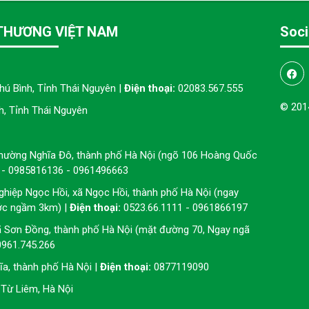
THƯƠNG VIỆT NAM
Soci
hú Bình, Tỉnh Thái Nguyên |
Điện thoại:
02083.567.555
© 201
, Tỉnh Thái Nguyên
phường Nghĩa Đô, thành phố Hà Nội (ngõ 106 Hoàng Quốc
 - 0985816136 - 0961496663
ghiệp Ngọc Hồi, xã Ngọc Hồi, thành phố Hà Nội (ngay
ớc ngầm 3km) |
Điện thoại:
0523.66.1111 - 0961866197
ã Sơn Đồng, thành phố Hà Nội (mặt đường 70, Ngay ngã
0961.745.266
a, thành phố Hà Nội |
Điện thoại:
0877119090
Từ Liêm, Hà Nội