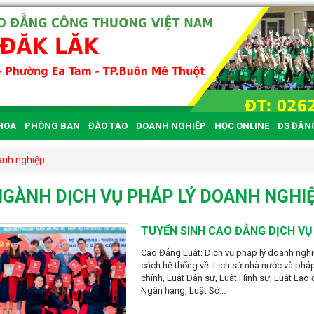
HOA
PHÒNG BAN
ĐÀO TẠO
DOANH NGHIỆP
HỌC ONLINE
DS ĐĂN
anh nghiệp
GÀNH DỊCH VỤ PHÁP LÝ DOANH NGHI
TUYỂN SINH CAO ĐẲNG DỊCH VỤ
Cao Đẳng Luật: Dịch vụ pháp lý doanh nghiệ
cách hệ thống về: Lịch sử nhà nước và pháp
chính, Luật Dân sự, Luật Hình sự, Luật Lao 
Ngân hàng, Luật Sở...