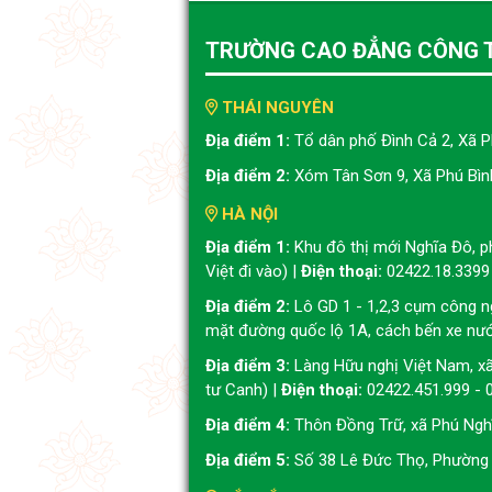
TRƯỜNG CAO ĐẲNG CÔNG 
THÁI NGUYÊN
Địa điểm 1:
Tổ dân phố Đình Cả 2, Xã P
Địa điểm 2:
Xóm Tân Sơn 9, Xã Phú Bình
HÀ NỘI
Địa điểm 1:
Khu đô thị mới Nghĩa Đô, 
Việt đi vào) |
Điện thoại:
02422.18.3399
Địa điểm 2:
Lô GD 1 - 1,2,3 cụm công n
mặt đường quốc lộ 1A, cách bến xe nư
Địa điểm 3:
Làng Hữu nghị Việt Nam, x
tư Canh) |
Điện thoại:
02422.451.999 - 
Địa điểm 4:
Thôn Đồng Trữ, xã Phú Nghĩ
Địa điểm 5:
Số 38 Lê Đức Thọ, Phường 