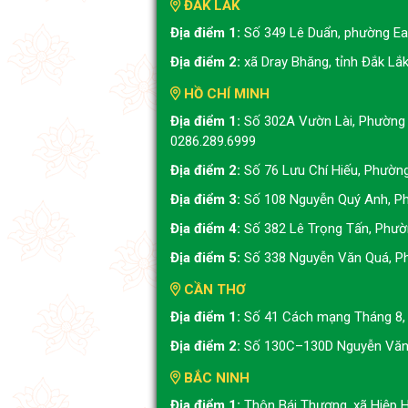
ĐẮK LẮK
Địa điểm 1:
Số 349 Lê Duẩn, phường Ea 
Địa điểm 2:
xã Dray Bhăng, tỉnh Đắk Lắ
HỒ CHÍ MINH
Địa điểm 1:
Số 302A Vườn Lài, Phường 
0286.289.6999
Địa điểm 2:
Số 76 Lưu Chí Hiếu, Phườn
Địa điểm 3:
Số 108 Nguyễn Quý Anh, Ph
Địa điểm 4:
Số 382 Lê Trọng Tấn, Phườ
Địa điểm 5:
Số 338 Nguyễn Văn Quá, P
CẦN THƠ
Địa điểm 1:
Số 41 Cách mạng Tháng 8, 
Địa điểm 2:
Số 130C–130D Nguyễn Văn 
BẮC NINH
Địa điểm 1:
Thôn Bái Thượng, xã Hiệp H