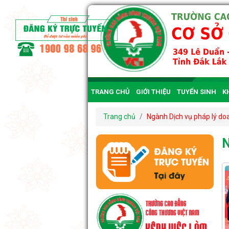
TRANG CHỦ
GIỚI THIỆU
TUYỂN SINH
K
CÔNG KHAI
Trang chủ
Ngành Dịch vụ pháp lý do
N