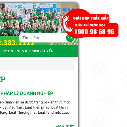
Select Language
▼
G KÝ ONLINE VÀ TRÚNG TUYỂN
ỆP
 PHÁP LÝ DOANH NGHIỆP
p Sinh viên sẽ được trang bị kiến thức một
 luật Việt Nam, Luật Hiến pháp, Luật Hành
động, Luật Thương mại, Luật Tài chính, Luật
[+]CHI TIẾT