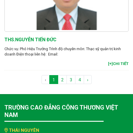
THS.NGUYỄN TIẾN ĐỨC
Chức vụ: Phó Hiệu Trưởng Trình độ chuyên môn: Thạc sỹ quản trị kinh
doanh Điện thoại liên hệ: Email:
[+]CHI TIẾT
‹
1
2
3
4
›
TRƯỜNG CAO ĐẲNG CÔNG THƯƠNG VIỆT
NAM
THÁI NGUYÊN