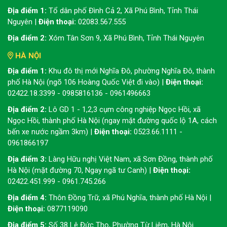
Địa điểm 1:
Tổ dân phố Đình Cả 2, Xã Phú Bình, Tỉnh Thái
Nguyên |
Điện thoại:
02083.567.555
Địa điểm 2:
Xóm Tân Sơn 9, Xã Phú Bình, Tỉnh Thái Nguyên
HÀ NỘI
Địa điểm 1:
Khu đô thị mới Nghĩa Đô, phường Nghĩa Đô, thành
phố Hà Nội (ngõ 106 Hoàng Quốc Việt đi vào) |
Điện thoại:
02422.18.3399 - 0985816136 - 0961496663
Địa điểm 2:
Lô GD 1 - 1,2,3 cụm công nghiệp Ngọc Hồi, xã
Ngọc Hồi, thành phố Hà Nội (ngay mặt đường quốc lộ 1A, cách
bến xe nước ngầm 3km) |
Điện thoại:
0523.66.1111 -
0961866197
Địa điểm 3:
Làng Hữu nghị Việt Nam, xã Sơn Đồng, thành phố
Hà Nội (mặt đường 70, Ngay ngã tư Canh) |
Điện thoại:
02422.451.999 - 0961.745.266
Địa điểm 4:
Thôn Đồng Trữ, xã Phú Nghĩa, thành phố Hà Nội |
Điện thoại:
0877119090
Địa điểm 5:
Số 38 Lê Đức Thọ, Phường Từ Liêm, Hà Nội