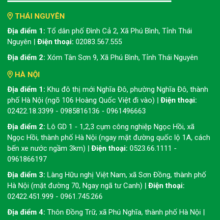
THÁI NGUYÊN
Địa điểm 1:
Tổ dân phố Đình Cả 2, Xã Phú Bình, Tỉnh Thái
Nguyên |
Điện thoại:
02083.567.555
Địa điểm 2:
Xóm Tân Sơn 9, Xã Phú Bình, Tỉnh Thái Nguyên
HÀ NỘI
Địa điểm 1:
Khu đô thị mới Nghĩa Đô, phường Nghĩa Đô, thành
phố Hà Nội (ngõ 106 Hoàng Quốc Việt đi vào) |
Điện thoại:
02422.18.3399 - 0985816136 - 0961496663
Địa điểm 2:
Lô GD 1 - 1,2,3 cụm công nghiệp Ngọc Hồi, xã
Ngọc Hồi, thành phố Hà Nội (ngay mặt đường quốc lộ 1A, cách
bến xe nước ngầm 3km) |
Điện thoại:
0523.66.1111 -
0961866197
Địa điểm 3:
Làng Hữu nghị Việt Nam, xã Sơn Đồng, thành phố
Hà Nội (mặt đường 70, Ngay ngã tư Canh) |
Điện thoại:
02422.451.999 - 0961.745.266
Địa điểm 4:
Thôn Đồng Trữ, xã Phú Nghĩa, thành phố Hà Nội |