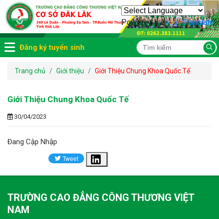
Powered by
Translate
Đăng ký tuyển sinh
Trang chủ
Giới thiệu
Giới Thiệu Chung Khoa Quốc Tế
Giới Thiệu Chung Khoa Quốc Tế
30/04/2023
Đang Cập Nhập
Share
TRƯỜNG CAO ĐẲNG CÔNG THƯƠNG VIỆT
NAM