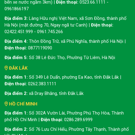
bến xe nước ngầm 3km) |
Điện thoại:
0523.66.1111 -
0961866197
Địa điểm 3:
Làng Hữu nghị Việt Nam, xã Sơn Đồng, thành phố
Hà Nội (mặt đường 70, Ngay ngã tư Canh) |
Điện thoại:
02422.451.999 - 0961.745.266
Địa điểm 4:
Thôn Đồng Trữ, xã Phú Nghĩa, thành phố Hà Nội |
Điện thoại:
0877119090
Địa điểm 5:
Số 38 Lê Đức Thọ, Phường Từ Liêm, Hà Nội
ĐẮK LẮK
Địa điểm 1:
Số 349 Lê Duẩn, phường Ea Kao, tỉnh Đắk Lắk |
Điện thoại:
0262.383.1111
Địa điểm 2:
xã Dray Bhăng, tỉnh Đắk Lắk
HỒ CHÍ MINH
Địa điểm 1:
Số 302A Vườn Lài, Phường Phú Thọ Hòa, Thành
phố Hồ Chí Minh |
Điện thoại:
0286.289.6999
Địa điểm 2:
Số 76 Lưu Chí Hiếu, Phường Tây Thạnh, Thành phố