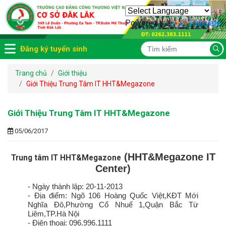
Powered by
Translate
Đăng ký tuyển sinh
Trang chủ
Giới thiệu
Giới Thiệu Trung Tâm IT HHT&Megazone
Giới Thiệu Trung Tâm IT HHT&Megazone
05/06/2017
(HHT&Megazone IT
Trung tâm IT HHT&Megazone
Center)
- Ngày thành lập: 20-11-2013
- Địa điểm: Ngõ 106 Hoàng Quốc Việt,KĐT Mới
Nghĩa Đô,Phường Cổ Nhuế 1,Quận Bắc Từ
Liêm,TP.Hà Nội
- Điện thoại: 096.996.1111