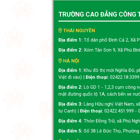
TRƯỜNG CAO ĐẲNG CÔNG 
THÁI NGUYÊN
Địa điểm 1:
Tổ dân phố Đình Cả 2, Xã P
Địa điểm 2:
Xóm Tân Sơn 9, Xã Phú Bình
HÀ NỘI
Địa điểm 1:
Khu đô thị mới Nghĩa Đô, 
Việt đi vào) |
Điện thoại:
02422.18.3399
Địa điểm 2:
Lô GD 1 - 1,2,3 cụm công n
mặt đường quốc lộ 1A, cách bến xe nư
Địa điểm 3:
Làng Hữu nghị Việt Nam, x
tư Canh) |
Điện thoại:
02422.451.999 - 
Địa điểm 4:
Thôn Đồng Trữ, xã Phú Nghĩ
Địa điểm 5:
Số 38 Lê Đức Thọ, Phường 