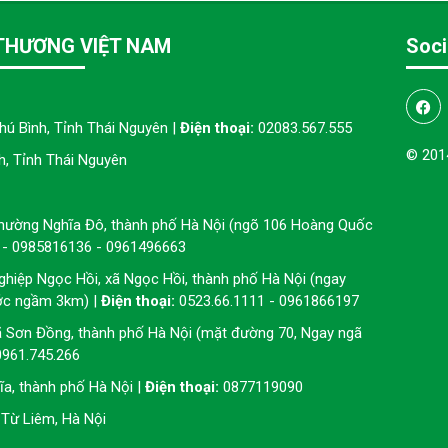
THƯƠNG VIỆT NAM
Soci
hú Bình, Tỉnh Thái Nguyên |
Điện thoại:
02083.567.555
© 201
, Tỉnh Thái Nguyên
phường Nghĩa Đô, thành phố Hà Nội (ngõ 106 Hoàng Quốc
 - 0985816136 - 0961496663
ghiệp Ngọc Hồi, xã Ngọc Hồi, thành phố Hà Nội (ngay
ớc ngầm 3km) |
Điện thoại:
0523.66.1111 - 0961866197
ã Sơn Đồng, thành phố Hà Nội (mặt đường 70, Ngay ngã
0961.745.266
a, thành phố Hà Nội |
Điện thoại:
0877119090
Từ Liêm, Hà Nội