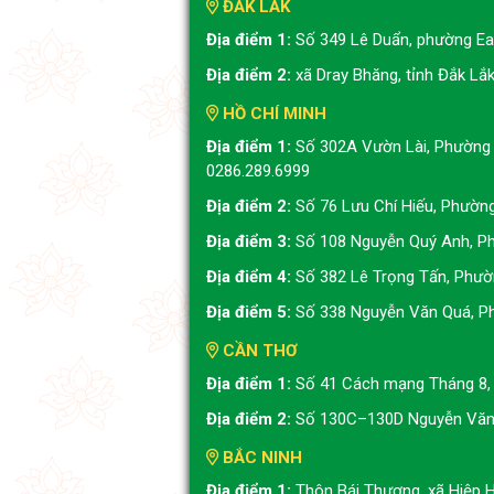
ĐẮK LẮK
Địa điểm 1:
Số 349 Lê Duẩn, phường Ea 
Địa điểm 2:
xã Dray Bhăng, tỉnh Đắk Lắ
HỒ CHÍ MINH
Địa điểm 1:
Số 302A Vườn Lài, Phường 
0286.289.6999
Địa điểm 2:
Số 76 Lưu Chí Hiếu, Phườn
Địa điểm 3:
Số 108 Nguyễn Quý Anh, Ph
Địa điểm 4:
Số 382 Lê Trọng Tấn, Phườ
Địa điểm 5:
Số 338 Nguyễn Văn Quá, P
CẦN THƠ
Địa điểm 1:
Số 41 Cách mạng Tháng 8, 
Địa điểm 2:
Số 130C–130D Nguyễn Văn 
BẮC NINH
Địa điểm 1:
Thôn Bái Thượng, xã Hiệp H