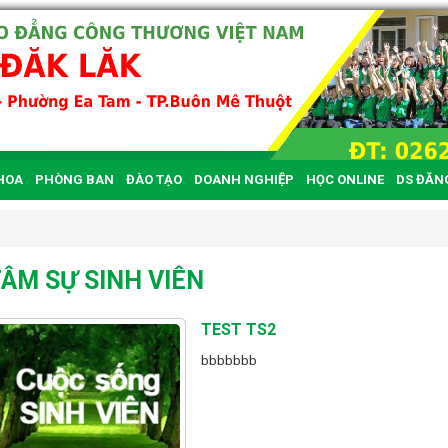
HOA
PHÒNG BAN
ĐÀO TẠO
DOANH NGHIỆP
HỌC ONLINE
DS ĐĂN
ÂM SỰ SINH VIÊN
TEST TS2
bbbbbbb