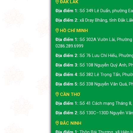
ĐẮK LẮK
Địa điểm 1:
Số 349 Lê Duẩn, phường Ea 
Địa điểm 2:
xã Dray Bhăng, tỉnh Đắk Lắ
HỒ CHÍ MINH
Địa điểm 1:
Số 302A Vườn Lài, Phường 
0286.289.6999
Địa điểm 2:
Số 76 Lưu Chí Hiếu, Phườn
Địa điểm 3:
Số 108 Nguyễn Quý Anh, Ph
Địa điểm 4:
Số 382 Lê Trọng Tấn, Phườ
Địa điểm 5:
Số 338 Nguyễn Văn Quá, P
CẦN THƠ
Địa điểm 1:
Số 41 Cách mạng Tháng 8, 
Địa điểm 2:
Số 130C–130D Nguyễn Văn 
BẮC NINH
Địa điểm 1:
Thôn Bái Thượng, xã Hiệp H