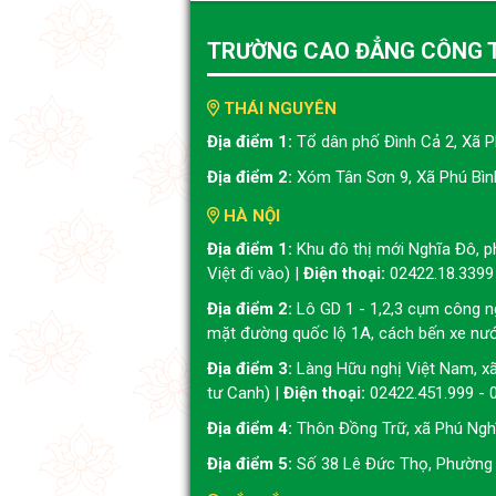
TRƯỜNG CAO ĐẲNG CÔNG 
THÁI NGUYÊN
Địa điểm 1:
Tổ dân phố Đình Cả 2, Xã P
Địa điểm 2:
Xóm Tân Sơn 9, Xã Phú Bình
HÀ NỘI
Địa điểm 1:
Khu đô thị mới Nghĩa Đô, 
Việt đi vào) |
Điện thoại:
02422.18.3399
Địa điểm 2:
Lô GD 1 - 1,2,3 cụm công n
mặt đường quốc lộ 1A, cách bến xe nư
Địa điểm 3:
Làng Hữu nghị Việt Nam, x
tư Canh) |
Điện thoại:
02422.451.999 - 
Địa điểm 4:
Thôn Đồng Trữ, xã Phú Nghĩ
Địa điểm 5:
Số 38 Lê Đức Thọ, Phường 