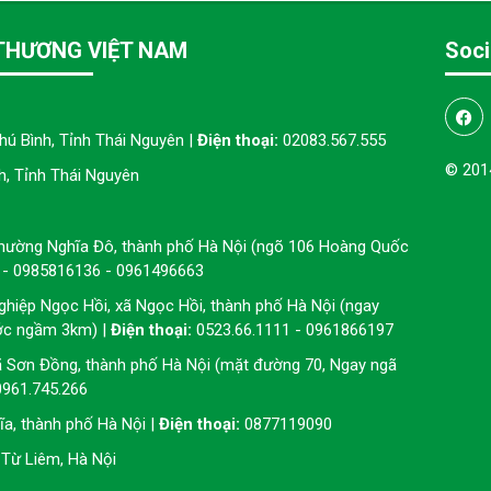
THƯƠNG VIỆT NAM
Soci
hú Bình, Tỉnh Thái Nguyên |
Điện thoại:
02083.567.555
© 201
, Tỉnh Thái Nguyên
phường Nghĩa Đô, thành phố Hà Nội (ngõ 106 Hoàng Quốc
 - 0985816136 - 0961496663
ghiệp Ngọc Hồi, xã Ngọc Hồi, thành phố Hà Nội (ngay
ớc ngầm 3km) |
Điện thoại:
0523.66.1111 - 0961866197
ã Sơn Đồng, thành phố Hà Nội (mặt đường 70, Ngay ngã
0961.745.266
a, thành phố Hà Nội |
Điện thoại:
0877119090
Từ Liêm, Hà Nội